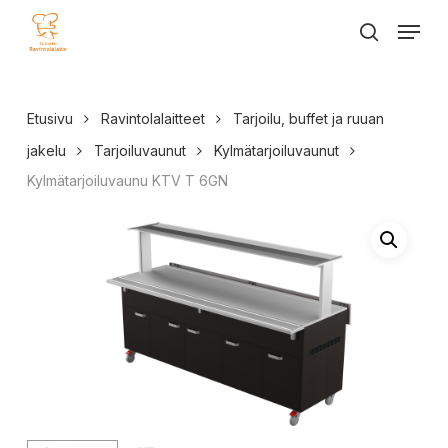
Skip
Menu
to
search
main
content
Etusivu
Ravintolalaitteet
Tarjoilu, buffet ja ruuan
jakelu
Tarjoiluvaunut
Kylmätarjoiluvaunut
Kylmätarjoiluvaunu KTV T 6GN