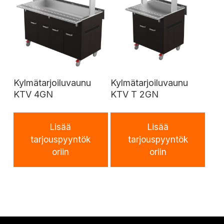
Kylmätarjoiluvaunu
Kylmätarjoiluvaunu
KTV 4GN
KTV T 2GN
Lisää
Lisää
tarjouspyyntök
tarjouspyyntök
oriin
oriin