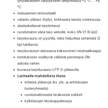
lyhytaikaiseen säilytykseen lämpötilassa +2 °C … +8
°C
mekaaninen termostaatti
valaistu ylätaso (hylly), kirkkaasta lasista roiskesuoja
alaslaskettavat tarjotintasot
ruostumaton sileä taso astioille, koko GN 1/1 (6 kpl)
tarjoiluvaunu on pyörillä, mikä helpottaa siirtämistä (2
kpl lukittavia)
tarjoiluvaunun alaosassa kaksiovinen neutraalikaappi
toimitukseen sisältyvät välilistat pienempiä GN-
astioita varten
kuvassa tarjoiluvaunu UTP G-ylätasolla
Laitteelle mahdollista tilata:
erilaisia ylätasoja (ks. ylä- ja antotasojen
tuoteryhmästä)
ruostumattomasta teräksestä sokkeli
kylkitasojen liitoskappalesarja