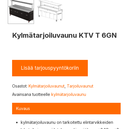
Kylmätarjoiluvaunu KTV T 6GN
Lisää tarjouspyyntökoriin
Osastot:
Kylmätarjoiluvaunut
,
Tarjoiluvaunut
Avainsana tuotteelle
kylmätarjoiluvaunu
Kuvaus
kylmätarjoiluvaunu on tarkoitettu elintarvikkeiden