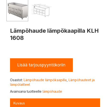
Lämpöhaude lämpökaapilla KLH
1608
Lisää tarjouspyyntökoriin
Osastot:
Lämpöhaude lämpökaapilla
,
Lämpöhauteet ja
lämpölaitteet
Avainsana tuotteelle
lämpöhaude
Kuvaus