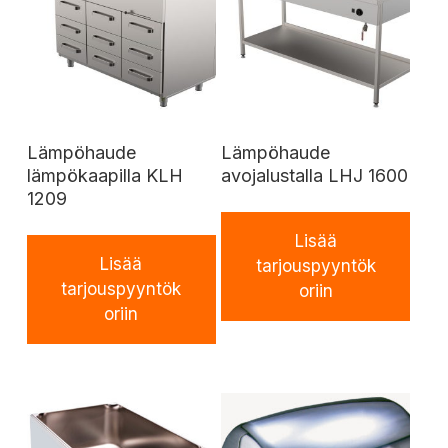
Lämpöhaude
Lämpöhaude
lämpökaapilla KLH
avojalustalla LHJ 1600
1209
Lisää
Lisää
tarjouspyyntök
tarjouspyyntök
oriin
oriin