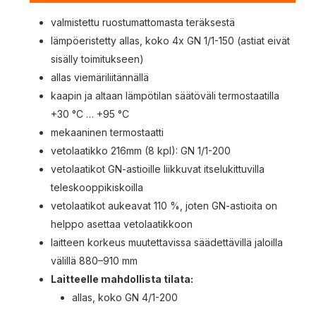
valmistettu ruostumattomasta teräksestä
lämpöeristetty allas, koko 4x GN 1/1-150 (astiat eivät
sisälly toimitukseen)
allas viemäriliitännällä
kaapin ja altaan lämpötilan säätöväli termostaatilla
+30 °C … +95 °C
mekaaninen termostaatti
vetolaatikko 216mm (8 kpl): GN 1/1-200
vetolaatikot GN-astioille liikkuvat itselukittuvilla
teleskooppikiskoilla
vetolaatikot aukeavat 110 %, joten GN-astioita on
helppo asettaa vetolaatikkoon
laitteen korkeus muutettavissa säädettävillä jaloilla
välillä 880–910 mm
Laitteelle mahdollista tilata:
allas, koko GN 4/1-200