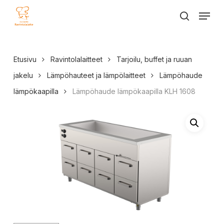
Skip
Menu
to
search
main
content
Etusivu
Ravintolalaitteet
Tarjoilu, buffet ja ruuan
jakelu
Lämpöhauteet ja lämpölaitteet
Lämpöhaude
lämpökaapilla
Lämpöhaude lämpökaapilla KLH 1608