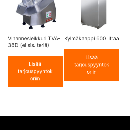
Vihannesleikkuri TVA-
Kylmäkaappi 600 litraa
38D (ei sis. teriä)
Lisää
Lisää
tarjouspyyntök
tarjouspyyntök
oriin
oriin