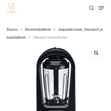
Skip
Menu
to
search
main
content
Etusivu
Ravintolalaitteet
Jääpalakoneet, blenderit ja
baarilaitteet
Vakuumi tehosekoitin