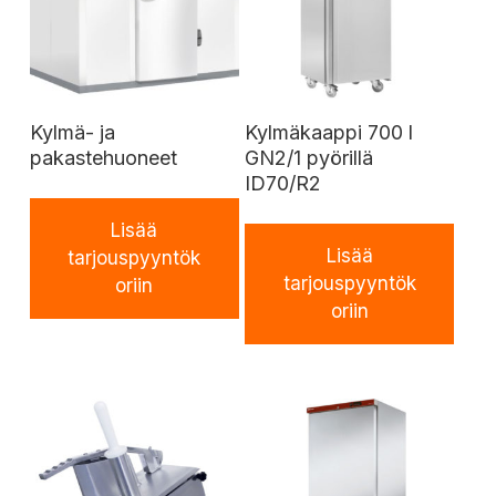
Kylmä- ja
Kylmäkaappi 700 l
pakastehuoneet
GN2/1 pyörillä
ID70/R2
Lisää
Lisää
tarjouspyyntök
tarjouspyyntök
oriin
oriin