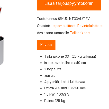
Lisää tarjouspyyntökoriin
Tuotetunnus (SKU):
NT33AL/T2V
Osastot:
Leipomolaitteet
,
Ravintolalaitteet
Avainsana tuotteelle
Taikinakone
Kuvaus
Taikinakone 33 l (25 kg taikinaa)
irrotettava kulho d=40 cm
2 nopeutta
ajastin.
4 pyörää, kaksi lukittavaa
LxSxK 440×800×760 mm
1,5 kW, 400/3 V
Paino: 125 kg