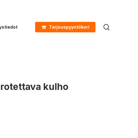
search
ystiedot
Tarjouspyyntökori
rrotettava kulho