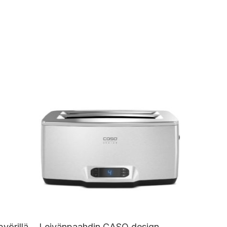
yörillä
Leivänpaahdin CASO design