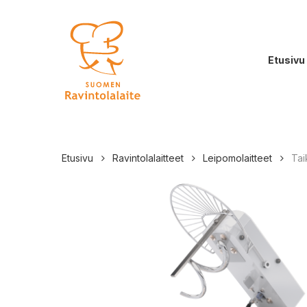
Skip
to
main
Etusivu
content
Etusivu
Ravintolalaitteet
Leipomolaitteet
Tai