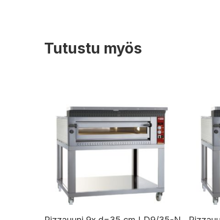
Tutustu myös
Pizzauuni 9x d=35 cm LD9/35-N
Pizzau