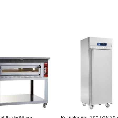
uni 6x d=35 cm
Kylmäkaappi 700 l GN2/1 p