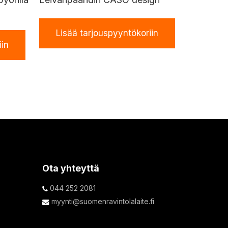
Lisää tarjouspyyntökoriin
iin
Ota yhteyttä
044 252 2081
myynti@suomenravintolalaite.fi