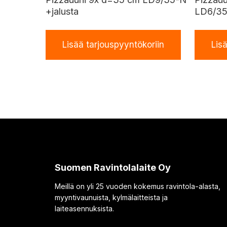
+jalusta
LD6/35
Lisää tarjouspyyntökoriin
Lis
Suomen Ravintolalaite Oy
Meillä on yli 25 vuoden kokemus ravintola-alasta,
myyntivaunuista, kylmälaitteista ja
laiteasennuksista.