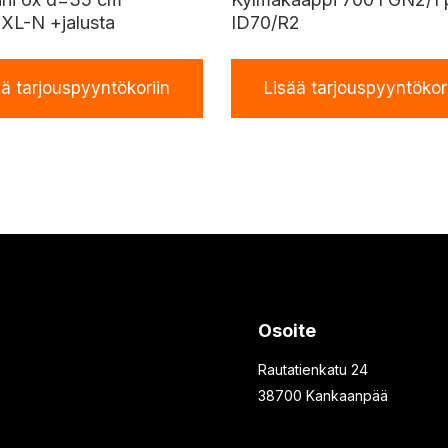
XL-N +jalusta
ID70/R2
ää tarjouspyyntökoriin
Lisää tarjouspyyntökor
Osoite
Rautatienkatu 24
38700 Kankaanpää