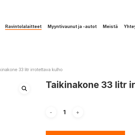
Ravintolalaitteet
Myyntivaunut ja -autot
Meistä
Yhte
kinakone 33 litr irrotettava kulho
Taikinakone 33 litr i